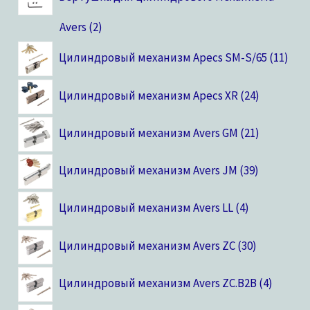
в
в
в
в
а
а
а
в
в
в
в
в
о
в
о
в
в
в
р
а
а
р
о
в
о
о
в
а
в
о
в
в
в
о
р
в
о
о
в
в
в
в
в
в
в
в
в
в
в
в
в
в
в
о
в
в
в
в
в
в
а
о
в
в
в
в
в
а
в
в
в
Avers
2
в
Цилиндровый механизм Apecs SM-S/65
11
Цилиндровый механизм Apecs XR
24
Цилиндровый механизм Avers GM
21
Цилиндровый механизм Avers JM
39
Цилиндровый механизм Avers LL
4
Цилиндровый механизм Avers ZC
30
Цилиндровый механизм Avers ZC.B2B
4