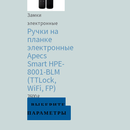
вариаций.
Опции
Замки
можно
электронные
выбрать
Ручки на
на
планке
странице
электронные
товара.
Apecs
Smart HPE-
8001-BLM
(TTLock,
WiFi, FP)
7600
₽
ВЫБЕРИТЕ
ПАРАМЕТРЫ