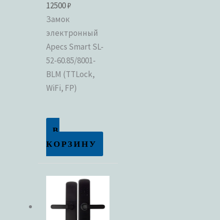
12500
₽
Замок
Метки товаров
электронный
Apecs Smart SL-
52-60.85/8001-
BLM (TTLock,
WiFi, FP)
В
КОРЗИНУ
Этот
товар
имеет
несколько