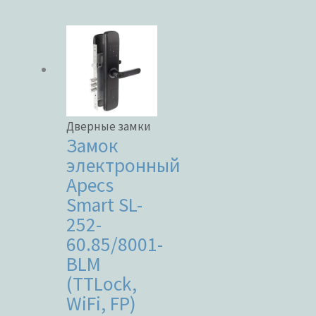
Категории товаров
Бренды
Дверные замки
Замок
электронный
ЦВЕТ
Apecs
Smart SL-
252-
60.85/8001-
В наличии
BLM
(TTLock,
В продаже
WiFi, FP)