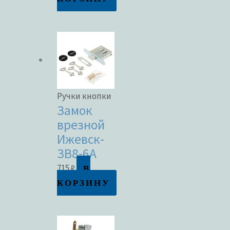
Ручки кнопки
Замок
врезной
Ижевск-
ЗВ8-6А
В
715
₽
КОРЗИНУ