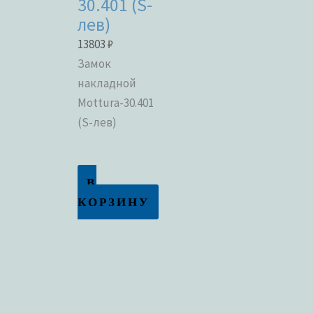
30.401 (S-
лев)
13803
₽
Замок
накладной
Mottura-30.401
(S-лев)
В
КОРЗИНУ