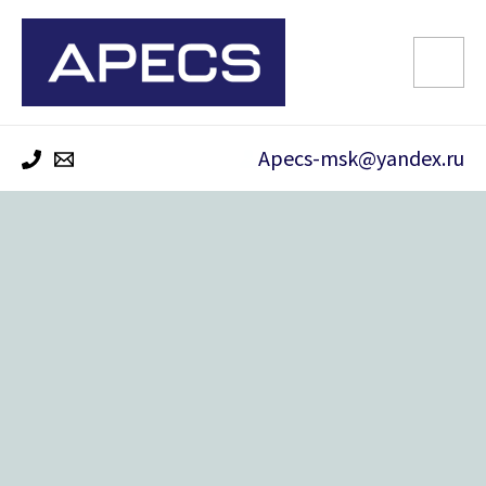
Перейти
к
содержимому
Apecs-msk@yandex.ru
Количество
товара
Замок
накладной
ГАРАЖНЫЙ