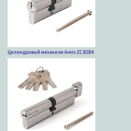
Цилиндровый механизм Avers ZC.B2B
4