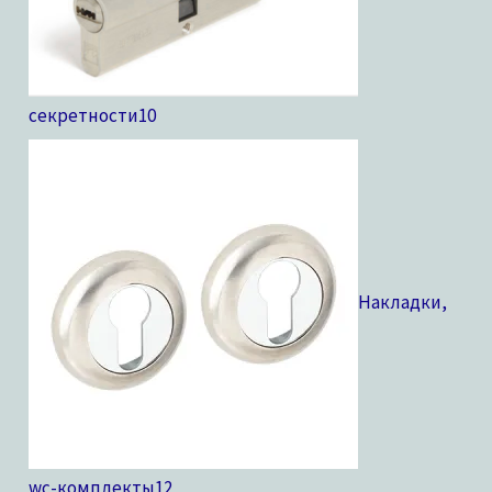
секретности
10
Накладки,
wc-комплекты
12