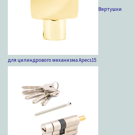
Вертушки
для цилиндрового механизма Apecs
15