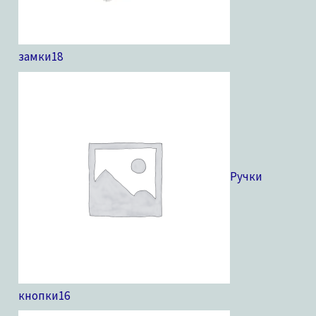
замки
18
Ручки
кнопки
16