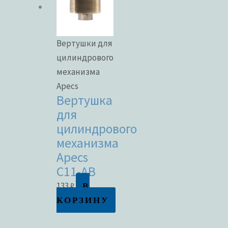
Вертушки для
цилиндрового
механизма
Apecs
Вертушка
для
цилиндрового
механизма
Apecs
C11-AB
В
133
₽
КОРЗИНУ