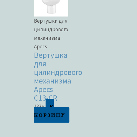
Вертушки для
цилиндрового
механизма
Apecs
Вертушка
для
цилиндрового
механизма
Apecs
C13-CR
В
133
₽
КОРЗИНУ