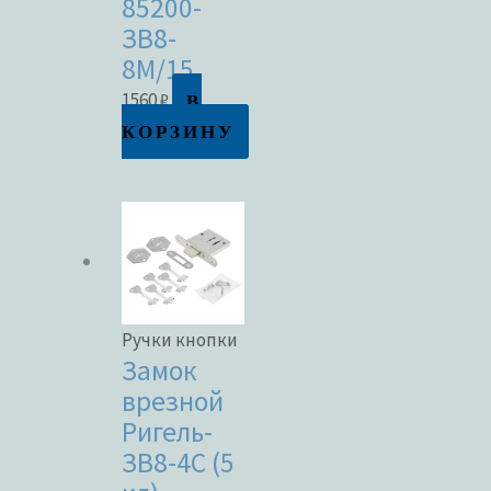
85200-
ЗВ8-
8М/15
В
1560
₽
КОРЗИНУ
Ручки кнопки
Замок
врезной
Ригель-
ЗВ8-4С (5