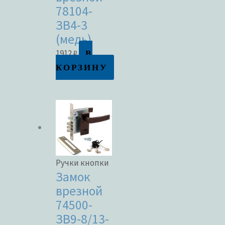
78104-
ЗВ4-3
(медь)
В
1912
₽
КОРЗИНУ
Ручки кнопки
Замок
врезной
74500-
ЗВ9-8/13-