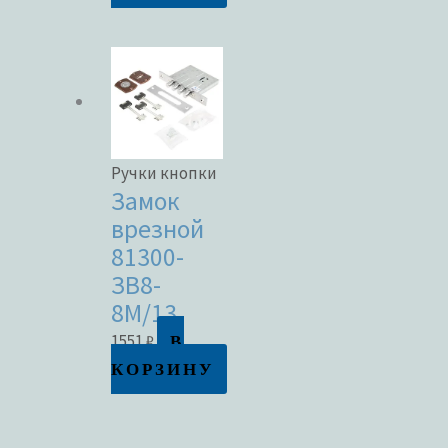
Ручки кнопки
Замок
врезной
81300-
ЗВ8-
8М/13
В
1551
₽
КОРЗИНУ