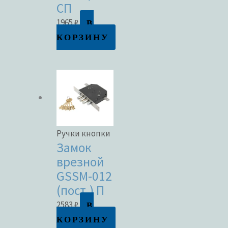
СП
В
1965
₽
КОРЗИНУ
Ручки кнопки
Замок
врезной
GSSM-012
(пост.) П
В
2583
₽
КОРЗИНУ