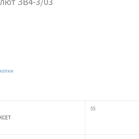
лют ЗВ4-3/03
нопки
55
КСЕТ