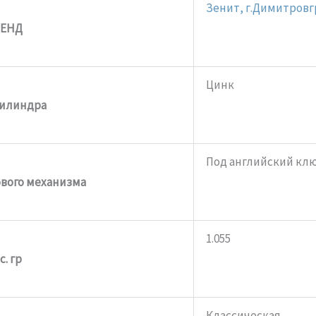
Зенит, г.Димитровг
РЕНД
Цинк
цилиндра
Под английский кл
вого механизма
1.055
с. гр
Классическая