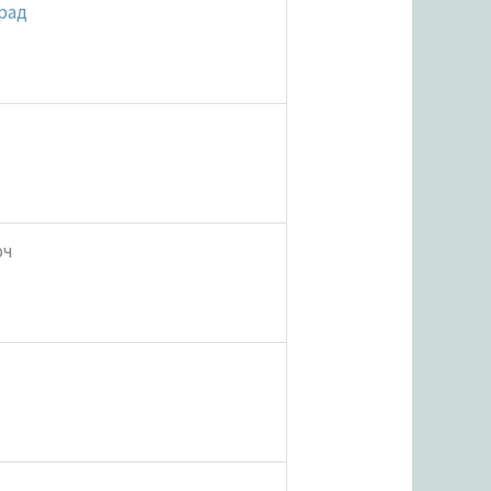
рад
юч