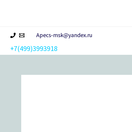
р
а
Apecs-msk@yandex.ru
+7(499)3993918
Количество
товара
Замок
врезной
Абсолют
ЗВ4-
3/03