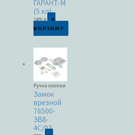
ГАРАНТ-М
(5 кл)
В
2491
₽
КОРЗИНУ
Ручки кнопки
Замок
врезной
76500-
ЗВ8-
4С/03