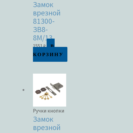
Замок
врезной
81300-
ЗВ8-
8М/13
В
1551
₽
КОРЗИНУ
Ручки кнопки
Замок
врезной