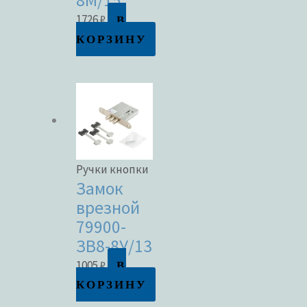
8М/15
В
1726
₽
КОРЗИНУ
Ручки кнопки
Замок
врезной
79900-
ЗВ8-8У/13
В
1005
₽
КОРЗИНУ