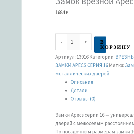
Замок врезной Apec
1684
₽
В
-
+
КОРЗИНУ
Артикул:
13916
Категории:
ВРЕЗНЫ
ЗАМКИ APECS СЕРИЯ 16
Метка:
Зам
металлических дверей
Описание
Детали
Отзывы (0)
Замки Apecs серии 16 — универс
дверей с межосевым расстоянием
По посадочным размерам замки 16 