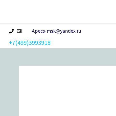
р
а
Apecs-msk@yandex.ru
+7(499)3993918
Количество
товара
Замок врезной Apecs 1601-
CR