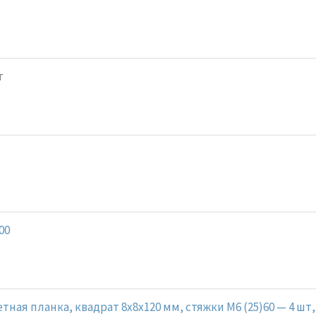
т
00
тная планка, квадрат 8x8x120 мм, стяжки M6 (25)60 — 4 шт,