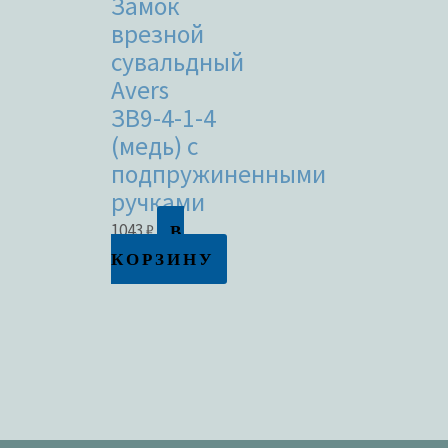
Замок
врезной
сувальдный
Avers
ЗВ9-4-1-4
(медь) с
подпружиненными
ручками
В
1043
₽
КОРЗИНУ