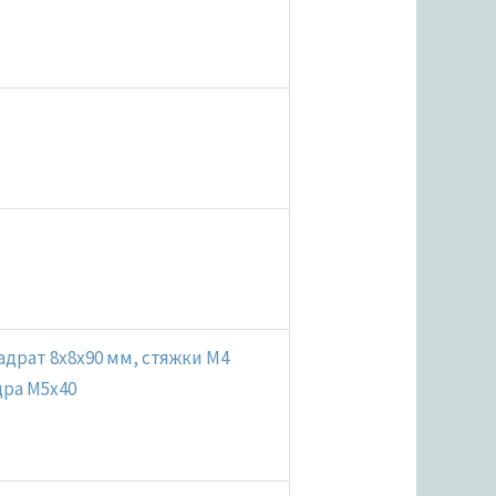
адрат 8x8x90 мм, стяжки M4
дра M5x40