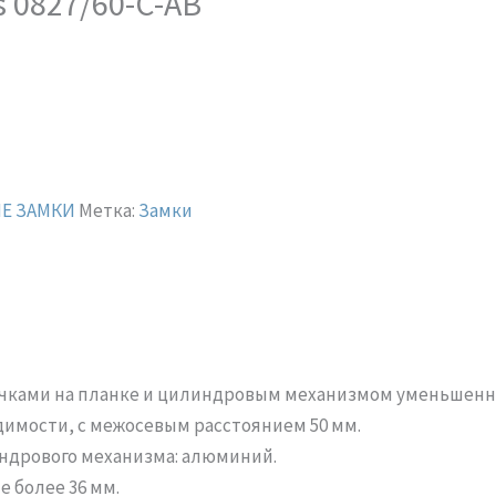
s 0827/60-C-AB
Е ЗАМКИ
Метка:
Замки
ручками на планке и цилиндровым механизмом уменьшенно
имости, с межосевым расстоянием 50 мм.
индрового механизма: алюминий.
 более 36 мм.