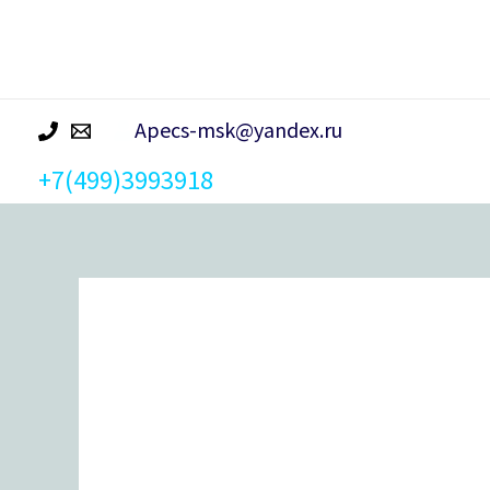
р
а
Apecs-msk@yandex.ru
+7(499)3993918
Количество
товара
Замок врезной Avers 0827/60-
C-
AB