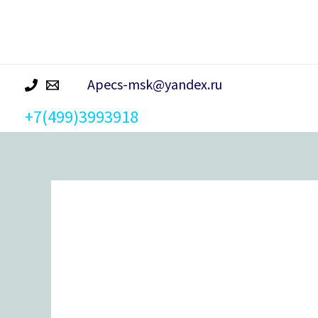
р
а
Apecs-msk@yandex.ru
+7(499)3993918
Количество
товара
Замок врезной Avers 1523/60-
CR