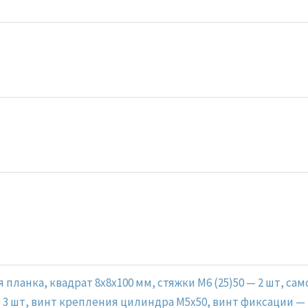
 планка, квадрат 8x8x100 мм, стяжки М6 (25)50 — 2 шт, са
 3 шт, винт крепления цилиндра M5x50, винт фиксации —