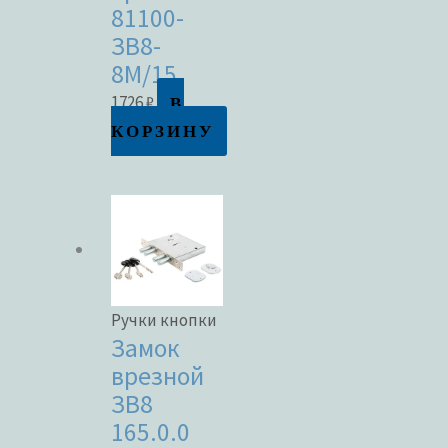
81100-
ЗВ8-
8М/15
В
1726
₽
КОРЗИНУ
Ручки кнопки
Замок
врезной
ЗВ8
165.0.0