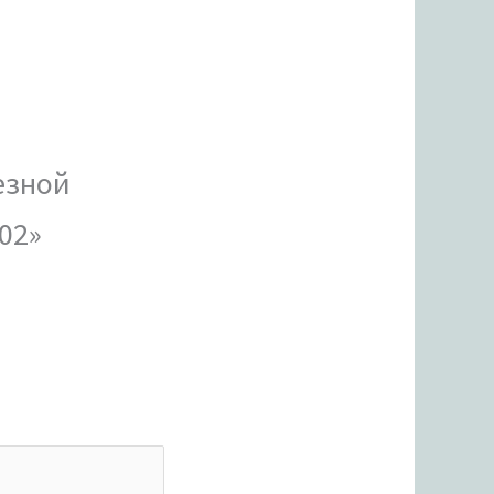
езной
-02»