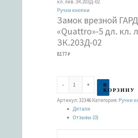
кл. лев. ЗК.203Д-02
Ручки кнопки
Замок врезной ГАР
«Quattro»-5 дл. кл. 
ЗК.203Д-02
8177
₽
В
-
+
КОРЗИНУ
Артикул:
32346
Категория:
Ручки к
Детали
Отзывы (0)