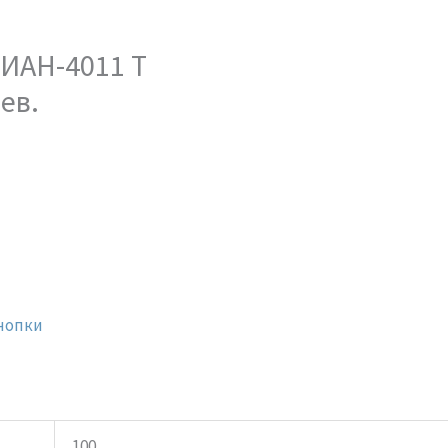
ДИАН-4011 Т
лев.
нопки
100