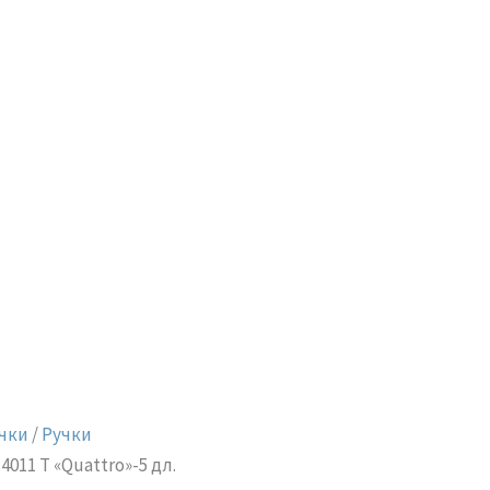
чки
/
Ручки
011 Т «Quattro»-5 дл.