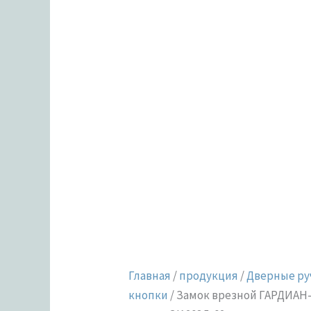
дл.
кл.
лев.
ЗК.203Д-02
Главная
/
продукция
/
Дверные ру
кнопки
/ Замок врезной ГАРДИАН-4