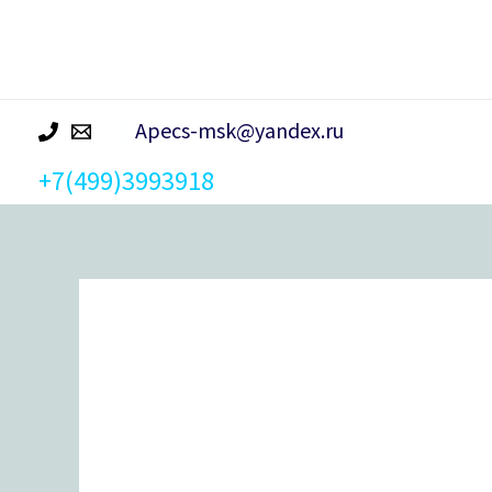
р
а
Apecs-msk@yandex.ru
+7(499)3993918
Количество
товара
Замок
врезной
ГАРДИАН-4011
Т
"Quattro"-5