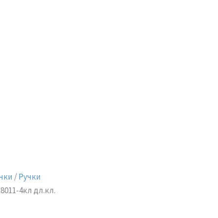
чки
/
Ручки
011-4кл дл.кл.