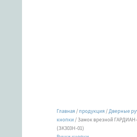
Главная
/
продукция
/
Дверные ру
кнопки
/ Замок врезной ГАРДИАН-8
(ЗК303Н-01)
Ручки кнопки