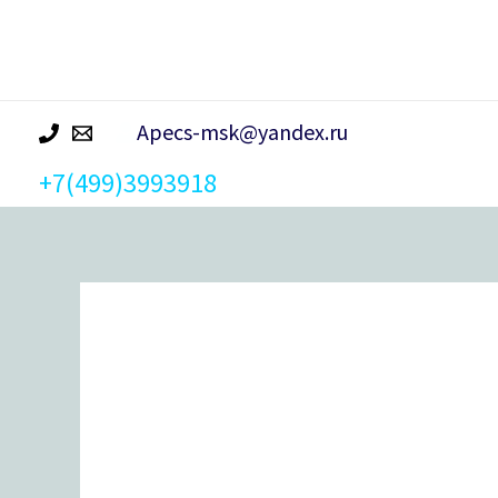
р
а
Apecs-msk@yandex.ru
+7(499)3993918
Количество
товара
Замок
врезной
ГАРДИАН-8011-
4кл
дл.кл.