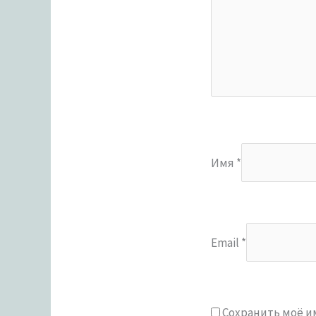
Имя
*
Email
*
Сохранить моё им