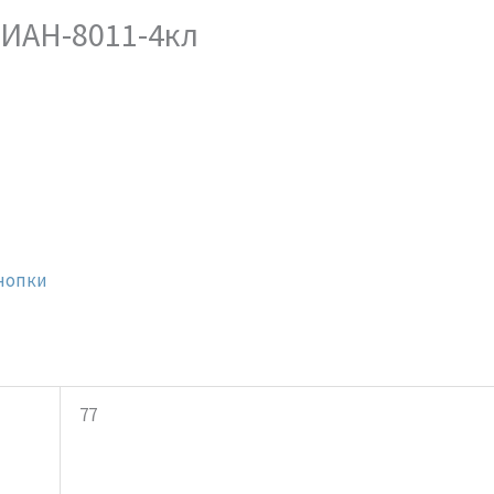
ДИАН-8011-4кл
нопки
77