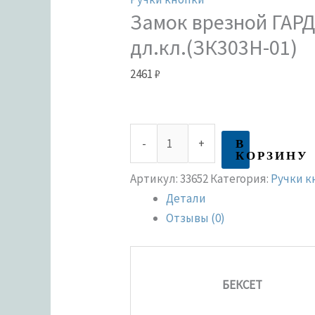
Замок врезной ГАР
дл.кл.(ЗК303Н-01)
2461
₽
В
-
+
КОРЗИНУ
Артикул:
33652
Категория:
Ручки к
Детали
Отзывы (0)
БЕКСЕТ