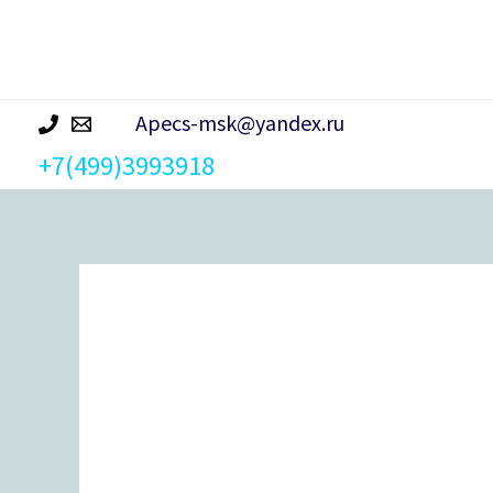
р
а
Apecs-msk@yandex.ru
+7(499)3993918
Количество
товара
Замок
врезной
KALE
KILIT
189/3MF-