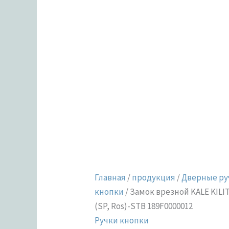
BS45-
BP-
3KEY-
(SP,
Ros)-
STB
189F0000012
Главная
/
продукция
/
Дверные ру
кнопки
/ Замок врезной KALE KILI
(SP, Ros)-STB 189F0000012
Ручки кнопки