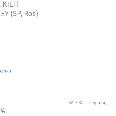
 KILIT
Y-(SP, Ros)-
нопки
KALE KILIT (Турция)
НД