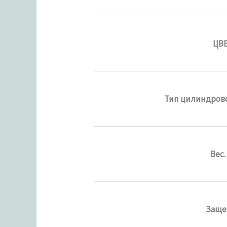
ЦВ
Тип цилиндров
Вес.
Заще