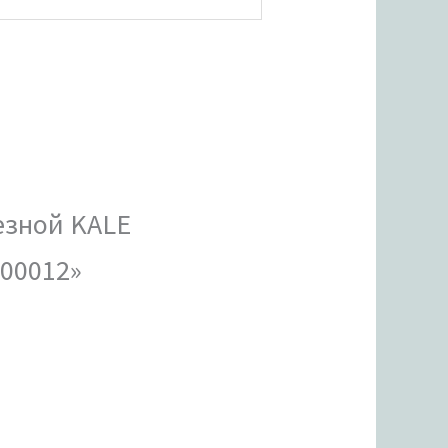
езной KALE
000012»