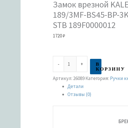
Замок врезной KALE
189/3MF-BS45-BP-3KE
STB 189F0000012
1720
₽
В
-
+
КОРЗИНУ
Артикул:
26089
Категория:
Ручки к
Детали
Отзывы (0)
БРЕ