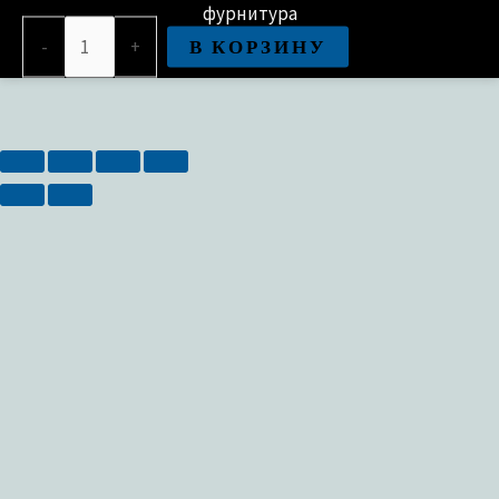
фурнитура
Количество
В КОРЗИНУ
-
+
товара
Замок
врезной
сувальдный
KALE
KILIT
252RL-
85BS60-
CP-
4KEY-
(w/o
SP,
w/o
Ros)-
PB