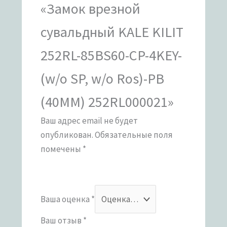
«Замок врезной
сувальдный KALE KILIT
252RL-85BS60-CP-4KEY-
(w/o SP, w/o Ros)-PB
(40ММ) 252RL000021»
Ваш адрес email не будет
опубликован.
Обязательные поля
помечены
*
Ваша оценка
*
Ваш отзыв
*