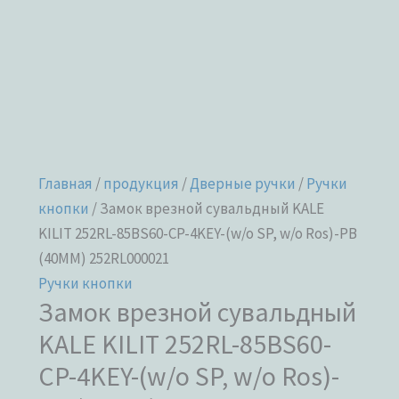
4KEY-
(w/o
SP,
w/o
Ros)-
PB
(40ММ)
Главная
/
продукция
/
Дверные ручки
/
Ручки
252RL000021
кнопки
/ Замок врезной сувальдный KALE
KILIT 252RL-85BS60-CP-4KEY-(w/o SP, w/o Ros)-PB
(40ММ) 252RL000021
Ручки кнопки
Замок врезной сувальдный
KALE KILIT 252RL-85BS60-
CP-4KEY-(w/o SP, w/o Ros)-