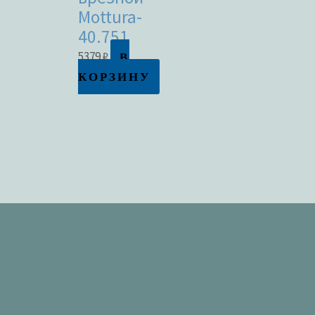
Mottura-
40.751
В
5379
₽
КОРЗИНУ