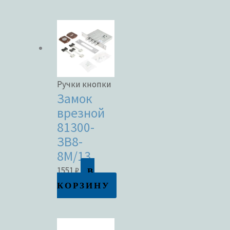
Ручки кнопки
Замок
врезной
81300-
ЗВ8-
8М/13
В
1551
₽
КОРЗИНУ