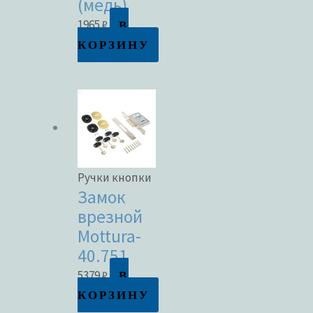
(медь)
В
1965
₽
КОРЗИНУ
Ручки кнопки
Замок
врезной
Mottura-
40.751
В
5379
₽
КОРЗИНУ