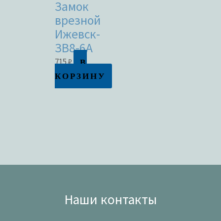
Замок
врезной
Ижевск-
ЗВ8-6А
В
715
₽
КОРЗИНУ
Наши контакты