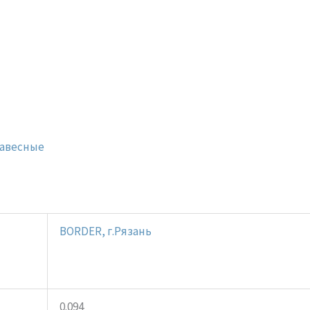
навесные
BORDER, г.Рязань
0.094