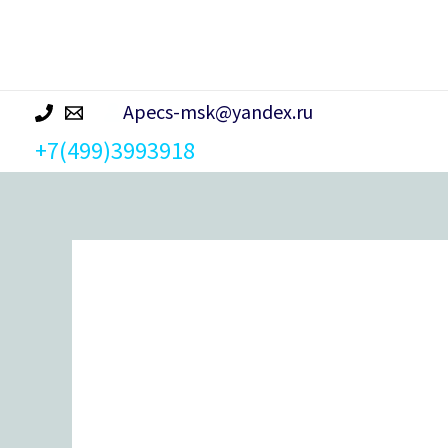
р
а
Apecs-msk@yandex.ru
+7(499)3993918
Количество
товара
Защелка
BORDER
ROOM
81670
мини