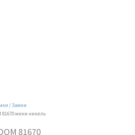
мки
/
Замки
 81670 мини никель
OOM 81670