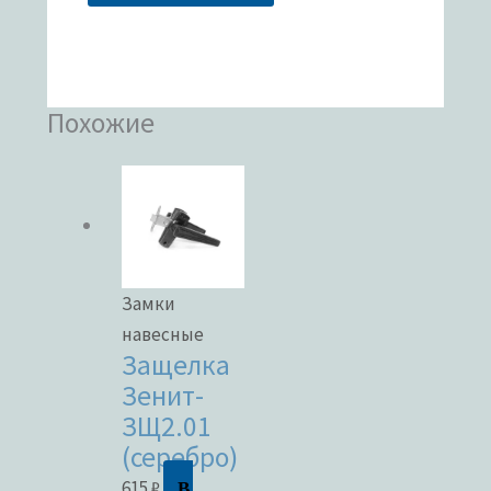
Похожие
Замки
навесные
Защелка
Зенит-
ЗЩ2.01
(серебро)
В
615
₽