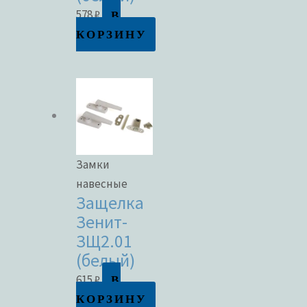
В
578
₽
КОРЗИНУ
Замки
навесные
Защелка
Зенит-
ЗЩ2.01
(белый)
В
615
₽
КОРЗИНУ