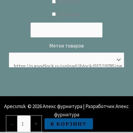
В наличии
В продаже
Метки товаров
Apecsmsk © 2026 Апекс фурнитура | Разработчик Апекс
фурнитура
Количество
В КОРЗИНУ
-
+
товара