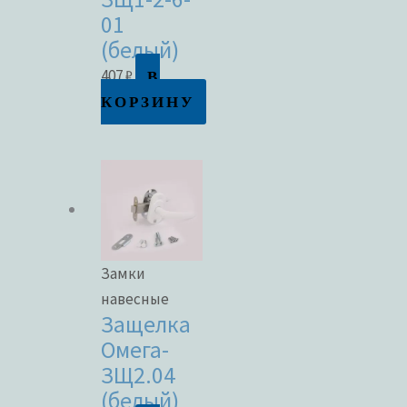
01
(белый)
В
407
₽
КОРЗИНУ
Замки
навесные
Защелка
Омега-
ЗЩ2.04
(белый)