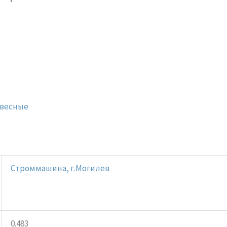
авесные
Строммашина, г.Могилев
0.483