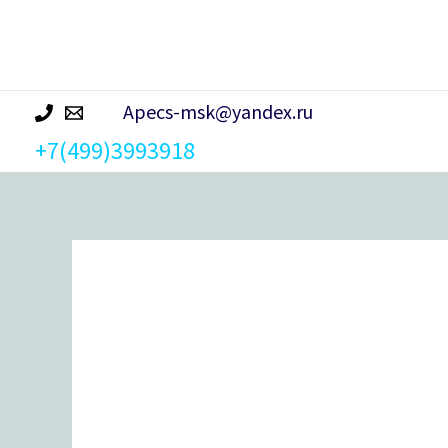
р
а
Apecs-msk@yandex.ru
+7(499)3993918
Количество
товара
Защелка
Могилев-
ЗЩ1-
2-
6-