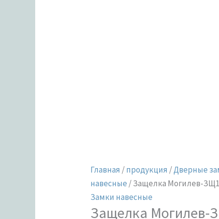
05
(бронза)
Главная
/
продукция
/
Дверные за
навесные
/ Защелка Могилев-ЗЩ1-
Замки навесные
Защелка Могилев-З