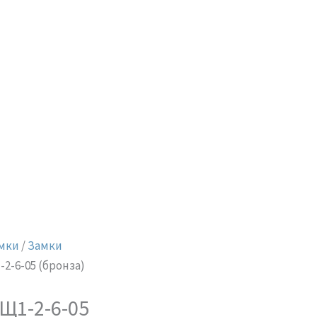
выбрать
на
странице
товара.
мки
/
Замки
2-6-05 (бронза)
Щ1-2-6-05