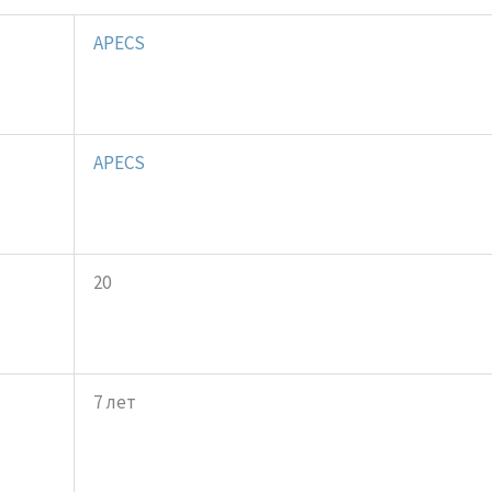
APECS
APECS
20
7 лет