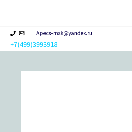
р
а
Apecs-msk@yandex.ru
+7(499)3993918
Количество
товара
Защёлка
Apecs
8020-
01-
CR