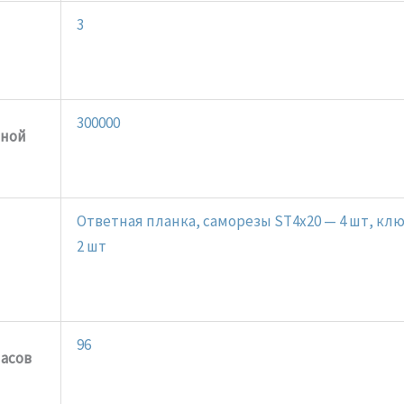
3
300000
зной
Ответная планка, саморезы ST4x20 — 4 шт, кл
2 шт
96
часов