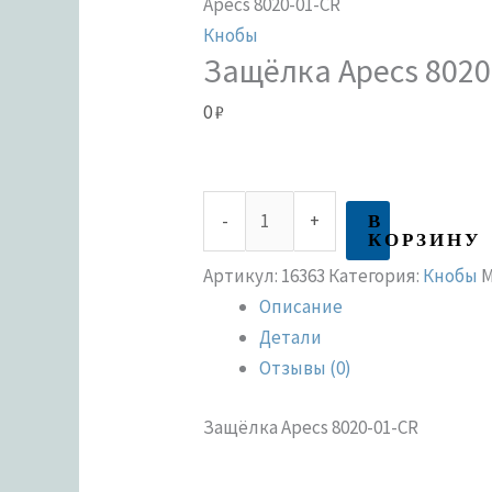
Apecs 8020-01-CR
Кнобы
Защёлка Apecs 8020
0
₽
В
-
+
КОРЗИНУ
Артикул:
16363
Категория:
Кнобы
М
Описание
Детали
Отзывы (0)
Защёлка Apecs 8020-01-CR