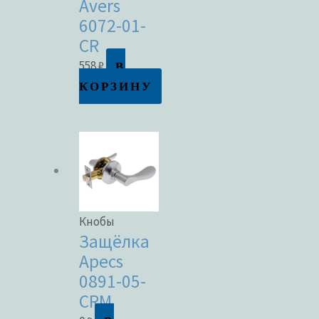
Avers
6072-01-
CR
В
558
₽
КОРЗИНУ
Кнобы
Защёлка
Apecs
0891-05-
CRM