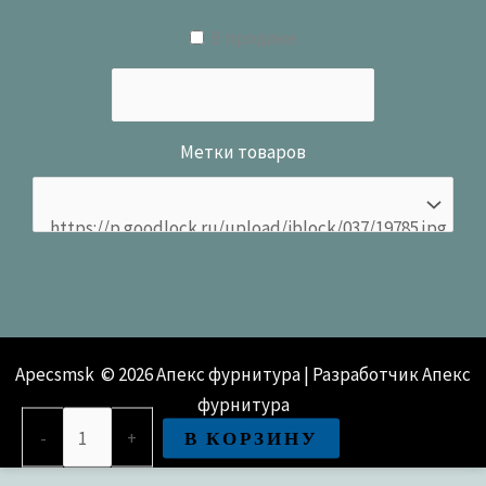
В продаже
Метки товаров
Apecsmsk © 2026 Апекс фурнитура | Разработчик Апекс
фурнитура
Количество
В КОРЗИНУ
-
+
товара
Защёлка