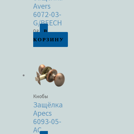
Avers
6072-03-
G/BEECH
В
0
₽
КОРЗИНУ
Кнобы
Защёлка
Apecs
6093-05-
AC