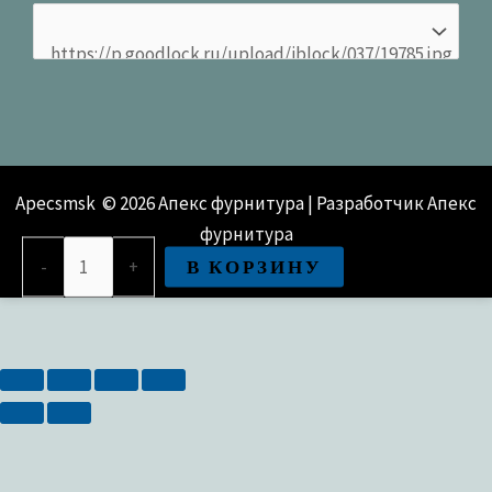
Apecsmsk © 2026 Апекс фурнитура | Разработчик Апекс
фурнитура
Количество
В КОРЗИНУ
-
+
товара
Защёлка врезная Apecs 5300-
P-
WC-
AN