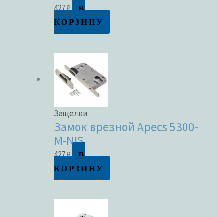
В
427
₽
КОРЗИНУ
Защелки
Замок врезной Apecs 5300-
M-NIS
В
427
₽
КОРЗИНУ