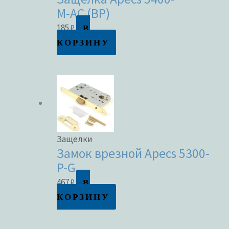
M-AC (BP)
В
185
₽
КОРЗИНУ
Защелки
Замок врезной Apecs 5300-
P-G
В
467
₽
КОРЗИНУ