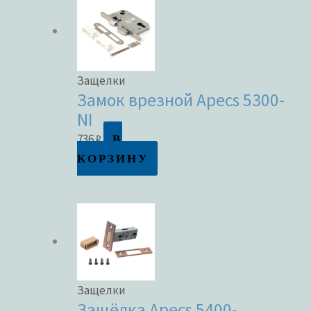
Защелки
Замок врезной Apecs 5300-
NI
В
736
₽
КОРЗИНУ
Защелки
Защёлка Apecs 5400-