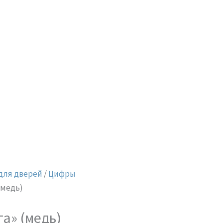
для дверей
/
Цифры
(медь)
а» (медь)