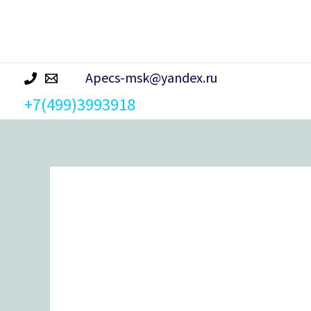
р
а
Apecs-msk@yandex.ru
+7(499)3993918
Количество
товара
Засов
врезной
"Делга"
(медь)