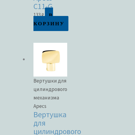
C11-G
В
133
₽
КОРЗИНУ
Вертушки для
цилиндрового
механизма
Apecs
Вертушка
для
цилиндрового