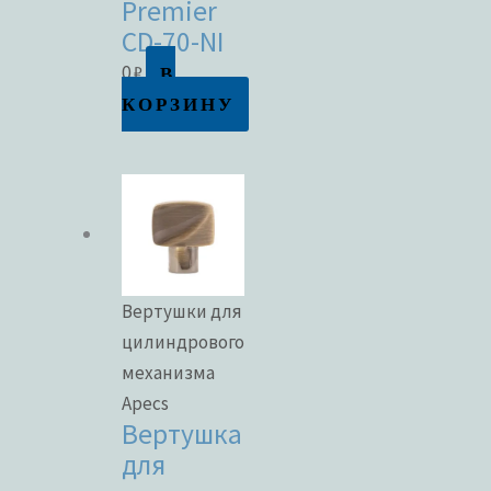
Premier
CD-70-NI
В
0
₽
КОРЗИНУ
Вертушки для
цилиндрового
механизма
Apecs
Вертушка
для