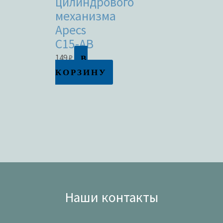
цилиндрового
механизма
Apecs
C15-AB
В
149
₽
КОРЗИНУ
Наши контакты