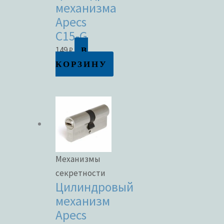
механизма
Apecs
C15-G
В
149
₽
КОРЗИНУ
Механизмы
секретности
Цилиндровый
механизм
Apecs