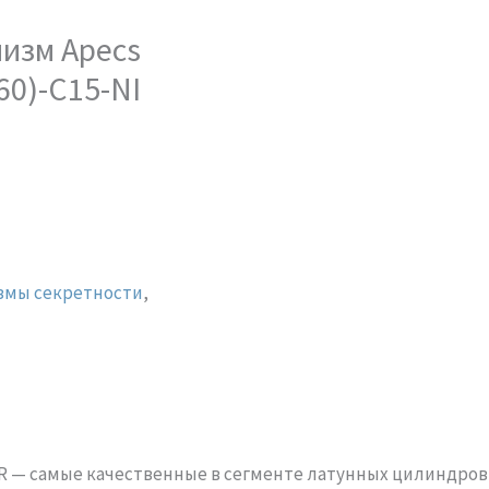
изм Apecs
60)-C15-NI
змы секретности
,
 — самые качественные в сегменте латунных цилиндров