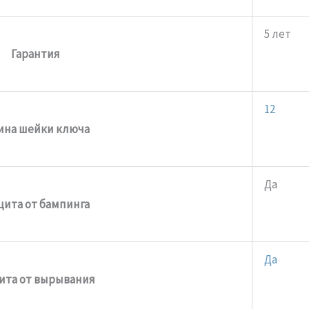
5 лет
Гарантия
12
ина шейки ключа
Да
ита от бампинга
Да
ита от вырывания