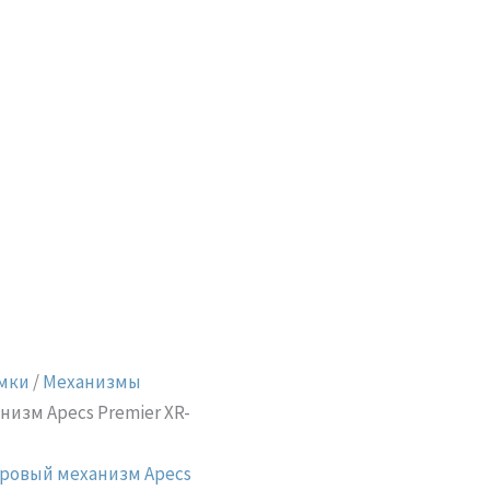
мки
/
Механизмы
изм Apecs Premier XR-
ровый механизм Apecs