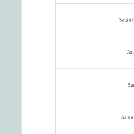
Защит
За
За
Защит