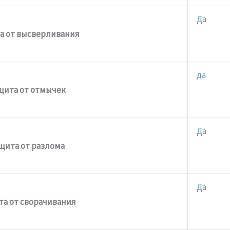
Да
а от высверливания
да
щита от отмычек
Да
щита от разлома
Да
а от сворачивания