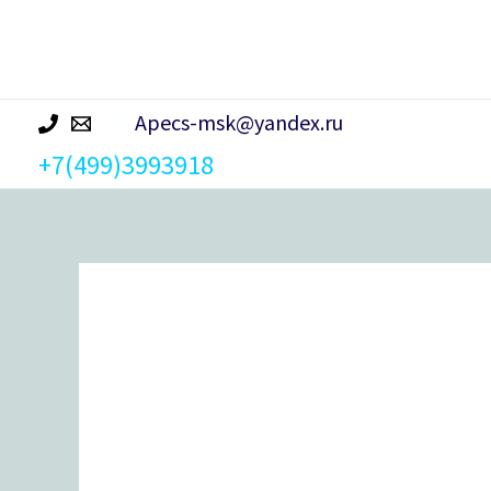
р
а
Apecs-msk@yandex.ru
+7(499)3993918
Количество
товара
Цилиндровый
механизм
Apecs
Premier
XR-