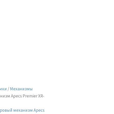
мки
/
Механизмы
изм Apecs Premier XR-
ровый механизм Apecs