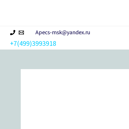
р
а
Apecs-msk@yandex.ru
+7(499)3993918
Количество
товара
Цилиндровый
механизм
Apecs
Premier
XR-