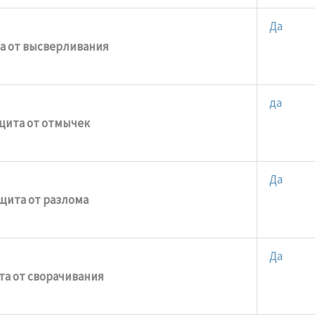
Да
а от высверливания
да
щита от отмычек
Да
щита от разлома
Да
а от сворачивания