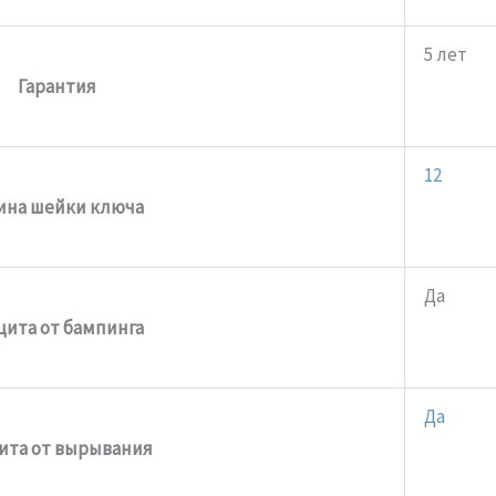
5 лет
Гарантия
12
ина шейки ключа
Да
ита от бампинга
Да
ита от вырывания