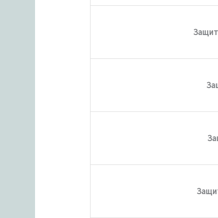
Защит
За
За
Защит