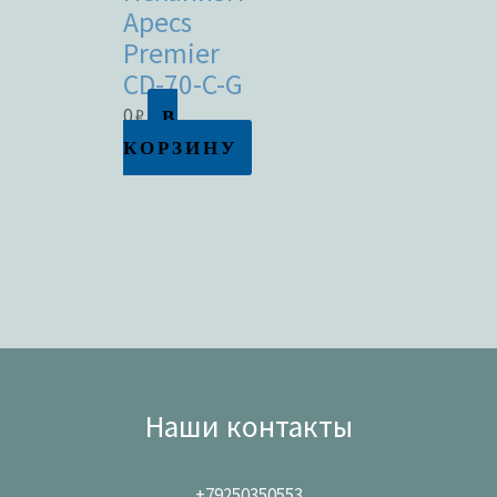
Apecs
Premier
CD-70-C-G
В
0
₽
КОРЗИНУ
Наши контакты
+79250350553