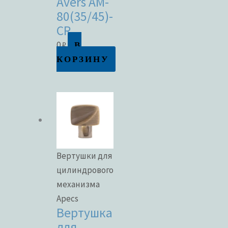
Avers AM-
80(35/45)-
CR
В
0
₽
КОРЗИНУ
Вертушки для
цилиндрового
механизма
Apecs
Вертушка
для