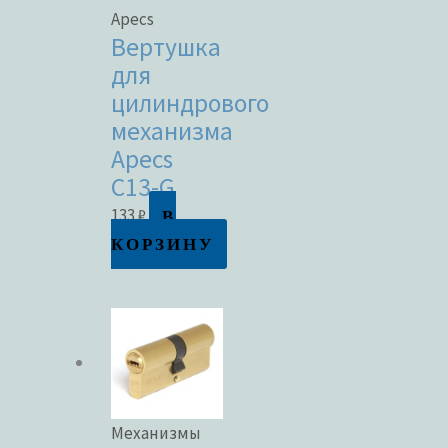
Apecs
Вертушка
для
цилиндрового
механизма
Apecs
C13-G
В
133
₽
КОРЗИНУ
Механизмы