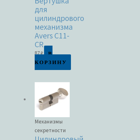
Вертушка
для
цилиндрового
механизма
Avers C11-
CR
В
87
₽
КОРЗИНУ
Механизмы
секретности
Цилиндровый