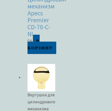
механизм
Apecs
Premier
CD-70-C-
NI
В
0
₽
КОРЗИНУ
Вертушки для
цилиндрового
механизма