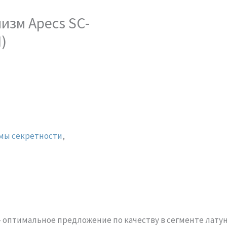
изм Apecs SC-
I)
мы секретности
,
оптимальное предложение по качеству в сегменте лату