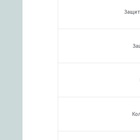
Защит
За
Ко