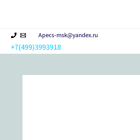
р
а
Apecs-msk@yandex.ru
+7(499)3993918
Количество
товара
Цилиндровый
механизм
Apecs
SC-
70-