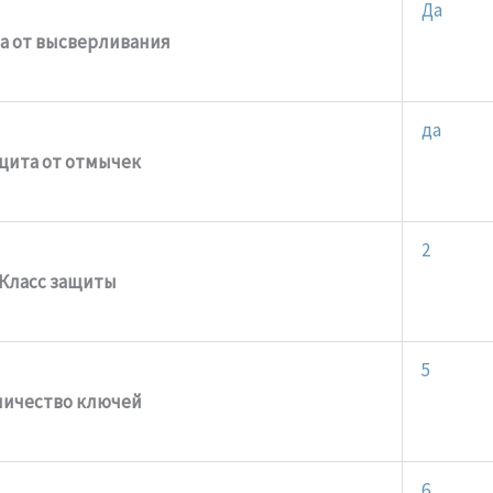
Да
а от высверливания
да
щита от отмычек
2
Класс защиты
5
личество ключей
6