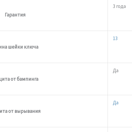
3 года
Гарантия
13
ина шейки ключа
Да
ита от бампинга
Да
ита от вырывания