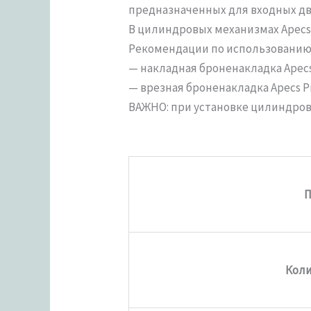
предназначенных для входных две
В цилиндровых механизмах Apecs
Рекомендации по использованию 
— накладная броненакладка Apecs 
— врезная броненакладка Apecs Pro
ВАЖНО: при установке цилиндров
П
Коли