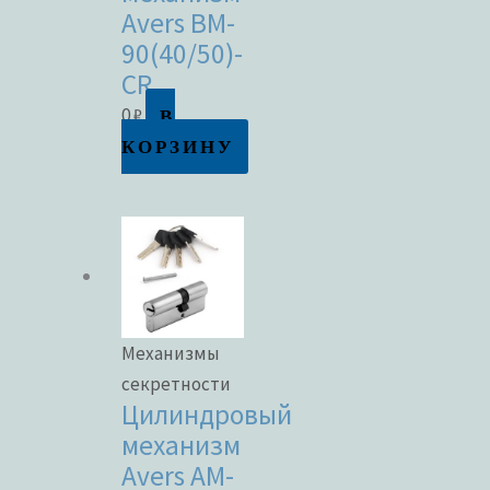
Avers BM-
90(40/50)-
CR
В
0
₽
КОРЗИНУ
Механизмы
секретности
Цилиндровый
механизм
Avers AM-