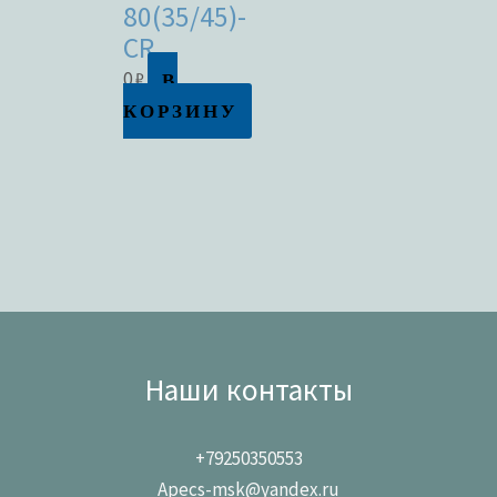
80(35/45)-
CR
В
0
₽
КОРЗИНУ
Наши контакты
+79250350553
Apecs-msk@yandex.ru