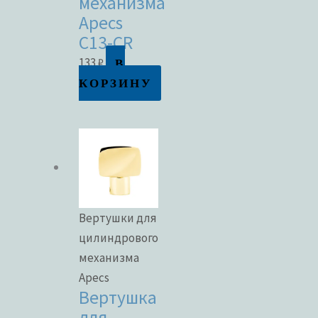
механизма
Apecs
C13-CR
В
133
₽
КОРЗИНУ
Вертушки для
цилиндрового
механизма
Apecs
Вертушка
для