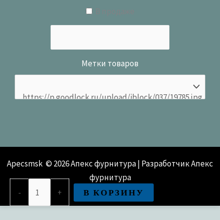
В продаже
Метки товаров
Apecsmsk © 2026 Апекс фурнитура | Разработчик Апекс
фурнитура
Количество
В КОРЗИНУ
-
+
товара
Цилиндровый