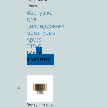
Apecs
Вертушка
для
цилиндрового
механизма
Apecs
C15-G
В
149
₽
КОРЗИНУ
Вертушки для