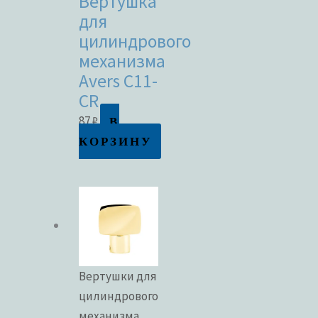
Вертушка
для
цилиндрового
механизма
Avers C11-
CR
В
87
₽
КОРЗИНУ
Вертушки для
цилиндрового
механизма