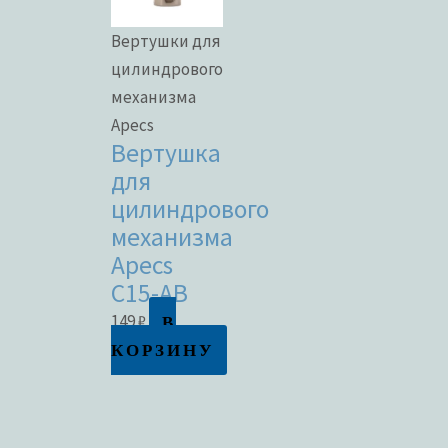
Вертушки для
цилиндрового
механизма
Apecs
Вертушка
для
цилиндрового
механизма
Apecs
C15-AB
В
149
₽
КОРЗИНУ