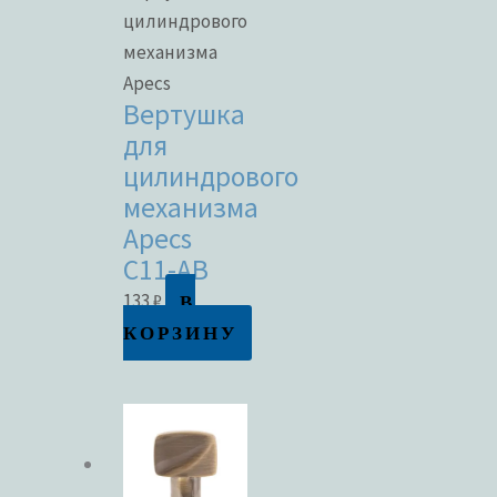
цилиндрового
механизма
Apecs
Вертушка
для
цилиндрового
механизма
Apecs
C11-AB
В
133
₽
КОРЗИНУ