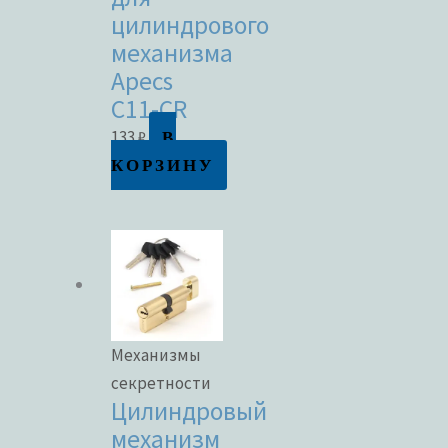
цилиндрового
механизма
Apecs
C11-CR
В
133
₽
КОРЗИНУ
Механизмы
секретности
Цилиндровый
механизм