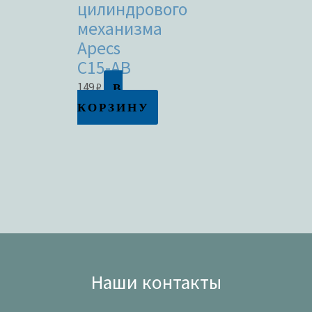
цилиндрового
механизма
Apecs
C15-AB
В
149
₽
КОРЗИНУ
Наши контакты