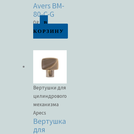
Avers BM-
80-C-G
В
0
₽
КОРЗИНУ
Вертушки для
цилиндрового
механизма
Apecs
Вертушка
для