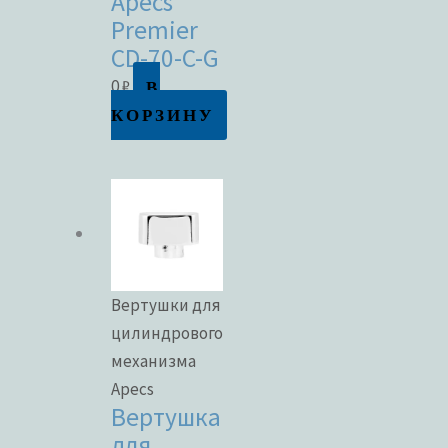
Apecs
Premier
CD-70-C-G
В
0
₽
КОРЗИНУ
Вертушки для
цилиндрового
механизма
Apecs
Вертушка
для