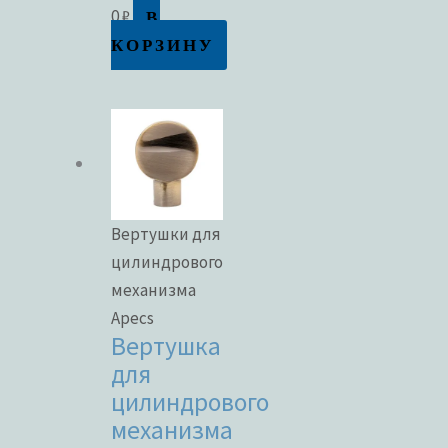
В
0
₽
КОРЗИНУ
Вертушки для
цилиндрового
механизма
Apecs
Вертушка
для
цилиндрового
механизма