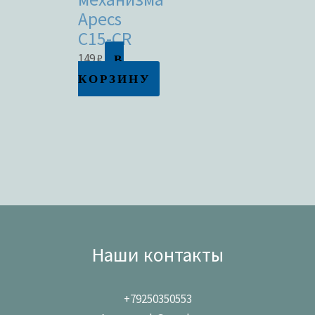
Apecs
C15-CR
В
149
₽
КОРЗИНУ
Наши контакты
+79250350553