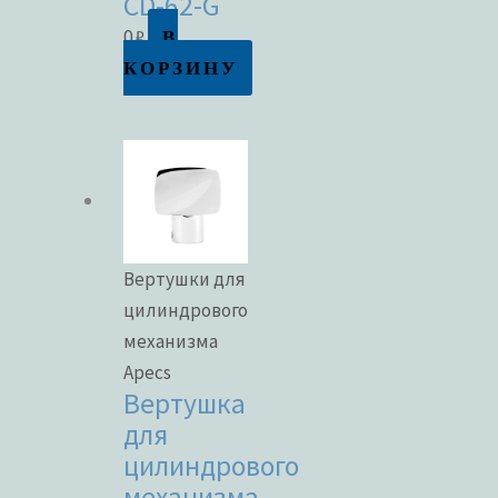
CD-62-G
В
0
₽
КОРЗИНУ
Вертушки для
цилиндрового
механизма
Apecs
Вертушка
для
цилиндрового
механизма