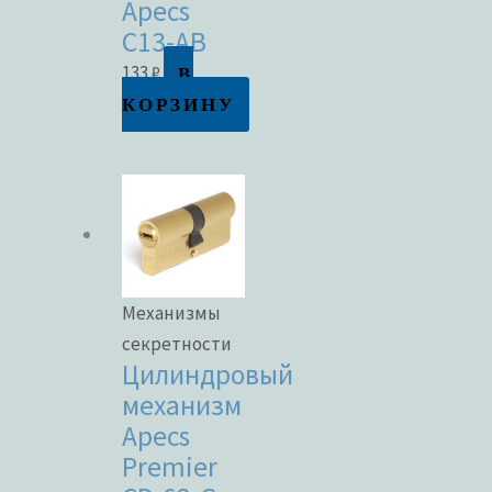
Apecs
C13-AB
В
133
₽
КОРЗИНУ
Механизмы
секретности
Цилиндровый
механизм
Apecs
Premier