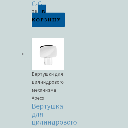
C-G
В
0
₽
КОРЗИНУ
Вертушки для
цилиндрового
механизма
Apecs
Вертушка
для
цилиндрового