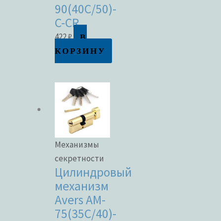
90(40C/50)-
C-CR
В
422
₽
КОРЗИНУ
Механизмы
секретности
Цилиндровый
механизм
Avers AM-
75(35C/40)-