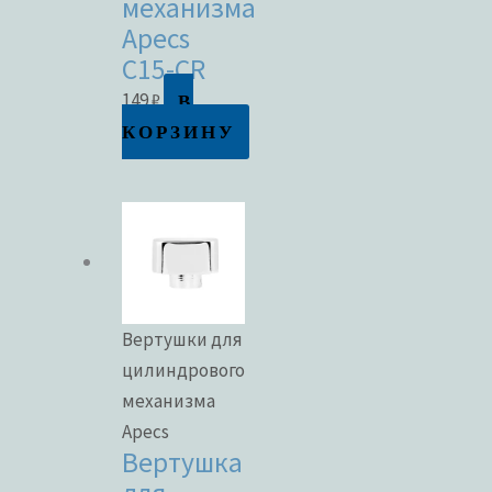
механизма
Apecs
C15-CR
В
149
₽
КОРЗИНУ
Вертушки для
цилиндрового
механизма
Apecs
Вертушка