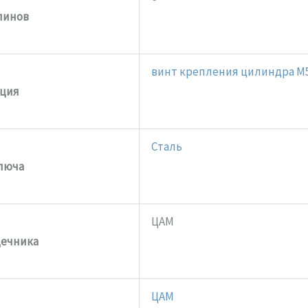
пинов
винт крепления цилиндра M
ция
Сталь
люча
ЦАМ
дечника
ЦАМ