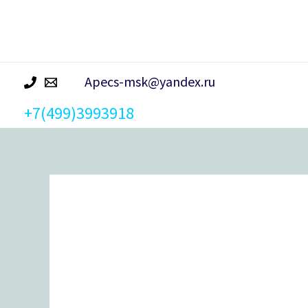
р
а
Apecs-msk@yandex.ru
+7(499)3993918
Количество
товара
Цилиндровый
механизм
Avers
ZM-
80-