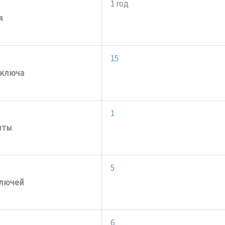
1 год
я
15
 ключа
1
иты
5
ключей
6