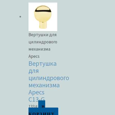
Вертушки для
цилиндрового
механизма
Apecs
Вертушка
для
цилиндрового
механизма
Apecs
C13-G
В
133
₽
КОРЗИНУ