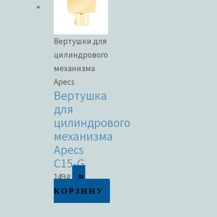
Вертушки для
цилиндрового
механизма
Apecs
Вертушка
для
цилиндрового
механизма
Apecs
C15-G
В
149
₽
КОРЗИНУ