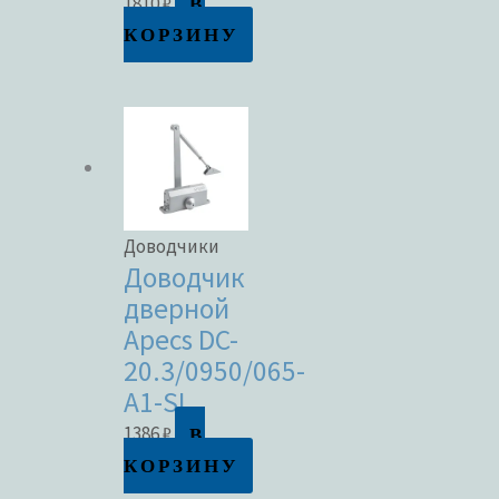
В
1810
₽
КОРЗИНУ
Доводчики
Доводчик
дверной
Apecs DC-
20.3/0950/065-
A1-SL
В
1386
₽
КОРЗИНУ