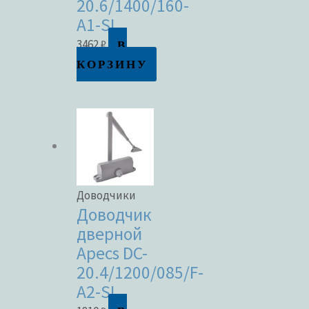
20.6/1400/160-
A1-SL
В
3462
₽
КОРЗИНУ
Доводчики
Доводчик
дверной
Apecs DC-
20.4/1200/085/F-
A2-SL