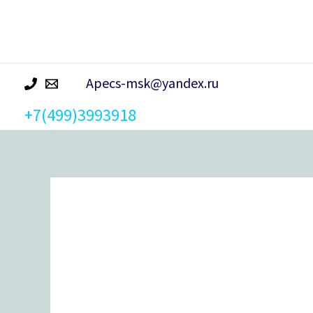
р
а
Apecs-msk@yandex.ru
+7(499)3993918
Количество
товара
Ключ
к
навесному
винтовому
замку