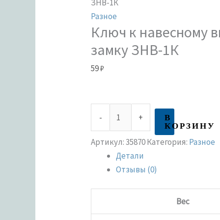
ЗНВ-1К
Разное
Ключ к навесному 
замку ЗНВ-1К
59
₽
В
-
+
КОРЗИНУ
Артикул:
35870
Категория:
Разное
Детали
Отзывы (0)
Вес