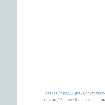
ЗНВ-1К
Главная
/
продукция
/
Сопутству
товары
/
Разное
/ Ключ к навесно