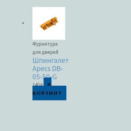
Фурнитура
для дверей
Шпингалет
Apecs DB-
05-50-G
В
140
₽
КОРЗИНУ