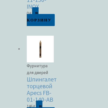
INOX
В
0
₽
КОРЗИНУ
Фурнитура
для дверей
Шпингалет
торцевой
Apecs FB-
01-140-AB
В
146
₽