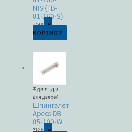
NIS (FB-
01-160-S)
В
149
₽
КОРЗИНУ
Фурнитура
для дверей
Шпингалет
Apecs DB-
05-100-W
В
212
₽