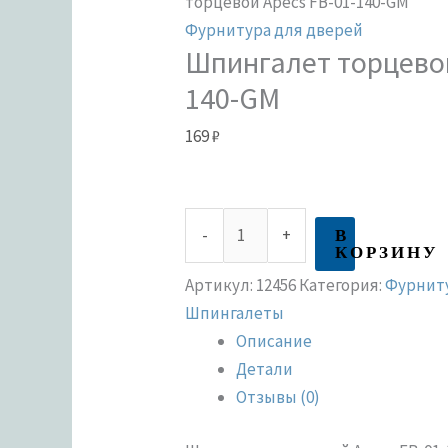
торцевой Apecs FB-01-140-GM
Фурнитура для дверей
Шпингалет торцевой
140-GM
169
₽
В
-
+
КОРЗИНУ
Артикул:
12456
Категория:
Фурниту
Шпингалеты
Описание
Детали
Отзывы (0)