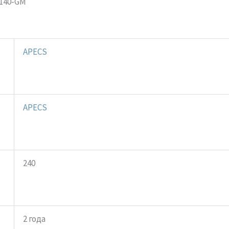
-140-GM
APECS
APECS
240
2 года