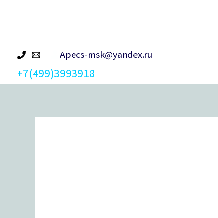
р
а
Apecs-msk@yandex.ru
+7(499)3993918
Количество
товара
Шпингалет
торцевой
Apecs
FB-
01-