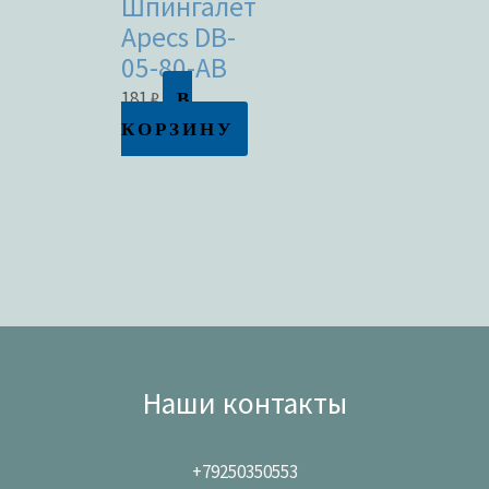
Шпингалет
Apecs DB-
05-80-AB
В
181
₽
КОРЗИНУ
Наши контакты
+79250350553